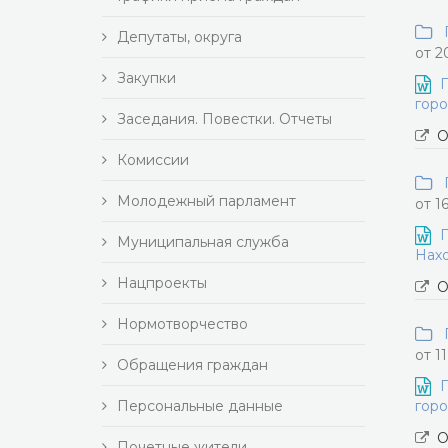
П
Депутаты, округа
от 2
Закупки
П
горо
Заседания. Повестки. Отчеты
О
Комиссии
П
Молодежный парламент
от 1
П
Муниципальная служба
Нахо
Нацпроекты
О
Нормотворчество
П
от 1
Обращения граждан
П
Персональные данные
горо
О
Почетные жители