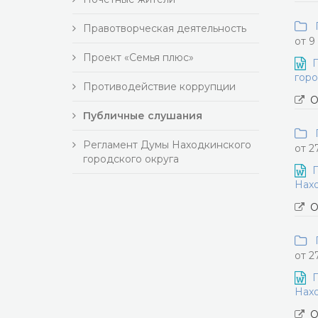
П
Правотворческая деятельность
от 9
Проект «Семья плюс»
П
горо
Противодействие коррупции
О
Публичные слушания
П
Регламент Думы Находкинского
от 2
городского округа
П
Нахо
О
П
от 2
П
Нахо
О