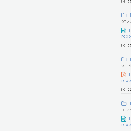
О
П
от 2
П
горо
О
П
от 1
П
горо
О
П
от 2
П
горо