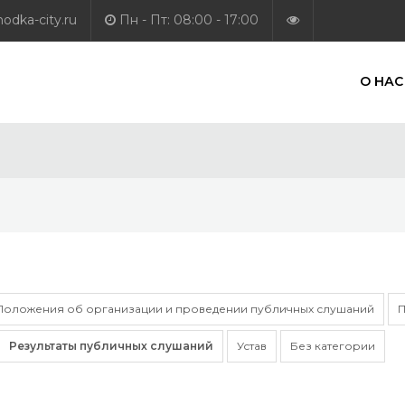
dka-city.ru
Пн - Пт: 08:00 - 17:00
О НАС
Положения об организации и проведении публичных слушаний
П
Результаты публичных слушаний
Устав
Без категории