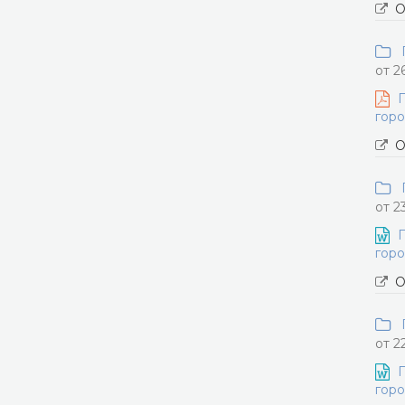
О
П
от 2
П
горо
О
П
от 2
П
горо
О
П
от 2
П
горо