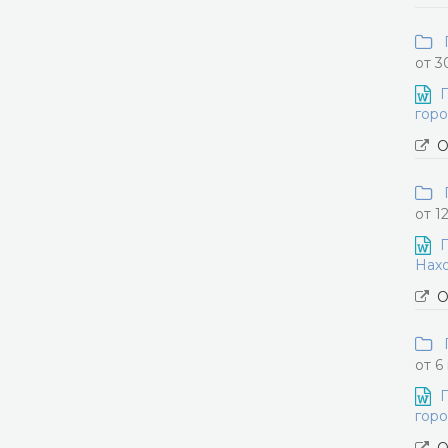
П
от 3
П
горо
О
П
от 1
П
Нахо
О
П
от 6
П
горо