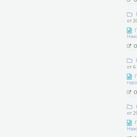
О
П
от 2
П
Нахо
О
П
от 6
П
горо
О
П
от 2
П
Нахо