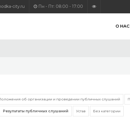
dka-city.ru
Пн - Пт: 08:00 - 17:00
О НАС
Положения об организации и проведении публичных слушаний
П
Результаты публичных слушаний
Устав
Без категории