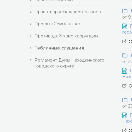
П
Правотворческая деятельность
от 9
Проект «Семья плюс»
П
горо
Противодействие коррупции
О
Публичные слушания
П
Регламент Думы Находкинского
от 2
городского округа
П
Нахо
О
П
от 2
П
Нахо
О