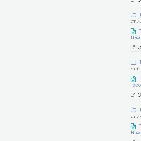
О
П
от 2
П
Нахо
О
П
от 6
П
горо
О
П
от 2
П
Нахо