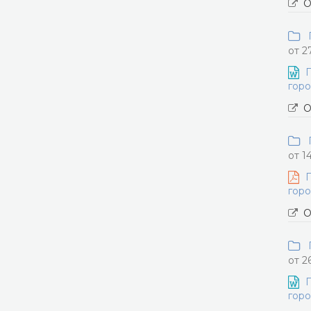
О
П
от 2
П
горо
О
П
от 1
П
горо
О
П
от 2
П
горо