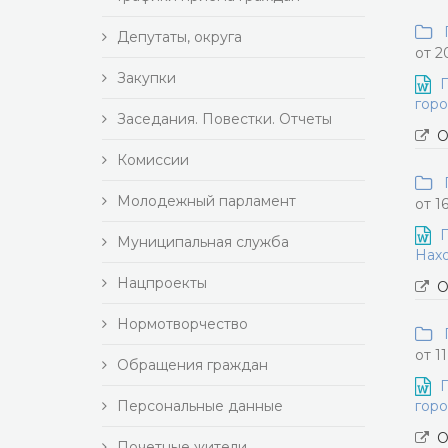
П
Депутаты, округа
от 2
Закупки
П
горо
Заседания. Повестки. Отчеты
О
Комиссии
П
Молодежный парламент
от 1
П
Муниципальная служба
Нахо
Нацпроекты
О
Нормотворчество
П
от 1
Обращения граждан
П
Персональные данные
горо
О
Почетные жители