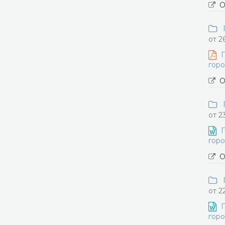
О
П
от 2
П
горо
О
П
от 2
П
горо
О
П
от 2
П
горо