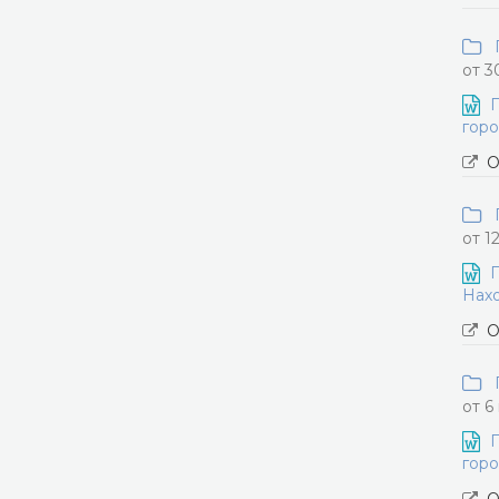
П
от 3
П
горо
О
П
от 1
П
Нахо
О
П
от 6
П
горо