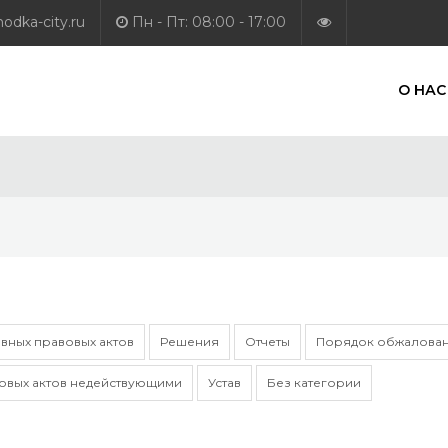
dka-city.ru
Пн - Пт: 08:00 - 17:00
О НАС
вных правовых актов
Решения
Отчеты
Порядок обжалован
овых актов недействующими
Устав
Без категории