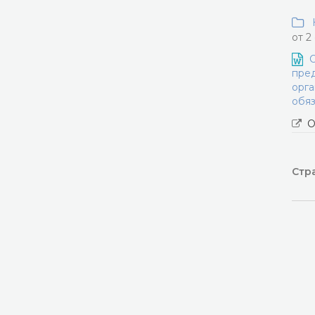
Н
от 2
О
пред
орга
обяз
О
Стра