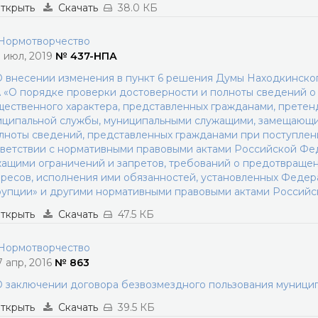
ткрыть
Скачать
38.0 КБ
ормотворчество
1 июл, 2019
№ 437-НПА
 внесении изменения в пункт 6 решения Думы Находкинского
«О порядке проверки достоверности и полноты сведений о 
ественного характера, представленных гражданами, прете
ципальной службы, муниципальными служащими, замещающи
лноты сведений, представленных гражданами при поступлен
ветствии с нормативными правовыми актами Российской Ф
ащими ограничений и запретов, требований о предотвращен
ресов, исполнения ими обязанностей, установленных Феде
упции» и другими нормативными правовыми актами Россий
ткрыть
Скачать
47.5 КБ
ормотворчество
7 апр, 2016
№ 863
 заключении договора безвозмездного пользования муниц
ткрыть
Скачать
39.5 КБ