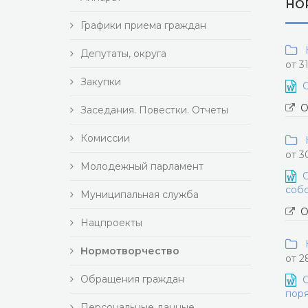
НО
Графики приема граждан
Н
Депутаты, округа
от 3
Закупки
О
О
Заседания. Повестки. Отчеты
Комиссии
Н
от 3
Молодежный парламент
О
собс
Муниципальная служба
О
Нацпроекты
Н
Нормотворчество
от 2
Обращения граждан
О
поря
Персональные данные