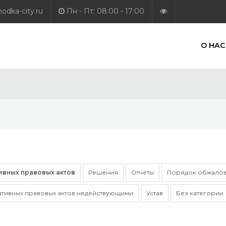
dka-city.ru
Пн - Пт: 08:00 - 17:00
О НАС
ивных правовых актов
Решения
Отчеты
Порядок обжалов
ативных правовых актов недействующими
Устав
Без категории