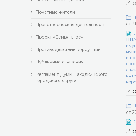
О
Почетные жители
Н
от 3
Правотворческая деятельность
О
Проект «Семья плюс»
НПА 
имущ
Противодействие коррупции
муни
и по
Публичные слушания
соот
служ
Регламент Думы Находкинского
инте
городского округа
корр
О
Н
от 2
О
О