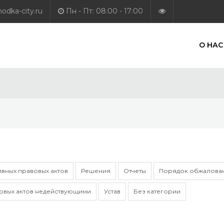
dka-city.ru
Пн - Пт: 08:00 - 17:00
О НАС
вных правовых актов
Решения
Отчеты
Порядок обжалован
овых актов недействующими
Устав
Без категории