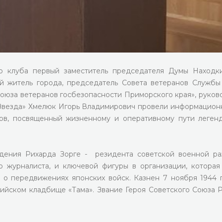
о клуба первый заместитель председателя Думы Находк
ый житель города, председатель Совета ветеранов Служб
Союза ветеранов госбезопасности Приморского края», руков
«Звезда» Хмелюк Игорь Владимирович провели информацион
сов, посвященный жизненному и оперативному пути леген
ждения Рихарда Зорге - резидента советской военной ра
 журналиста, и ключевой фигуры в организации, которая
о передвижениях японских войск. Казнен 7 ноября 1944 
кийском кладбище «Тама». Звание Героя Советского Союза 