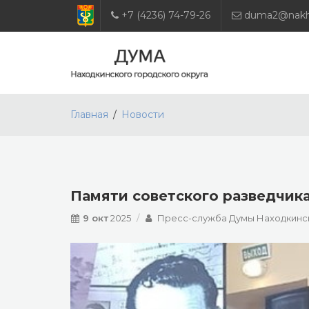
+7 (4236) 74-79-26
duma2@nakho
Главная
Новости
Памяти советского разведчика
9 окт
2025
Пресс-служба Думы Находкинск