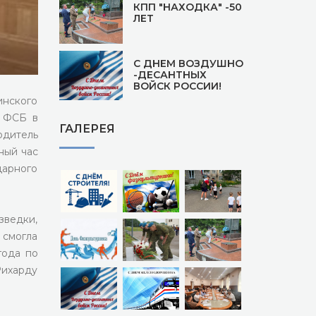
КПП "НАХОДКА" -50
ЛЕТ
С ДНЕМ ВОЗДУШНО
-ДЕСАНТНЫХ
ВОЙСК РОССИИ!
инского
ы ФСБ в
ГАЛЕРЕЯ
одитель
ный час
дарного
зведки,
 смогла
года по
Рихарду