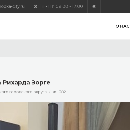
dka-city.ru
Пн - Пт: 08:00 - 17:00
О НАС
 Рихарда Зорге
ого городского округа
382