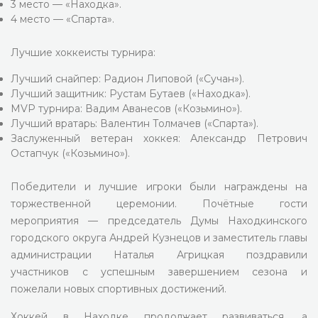
3 место — «Находка».
4 место — «Спарта».
Лучшие хоккеисты турнира:
Лучший снайпер: Радион Липовой («Сучан»).
Лучший защитник: Рустам Бутаев («Находка»).
MVP турнира: Вадим Аванесов («Козьмино»).
Лучший вратарь: Валентин Толмачев («Спарта»).
Заслуженный ветеран хоккея: Александр Петрович
Остапчук («Козьмино»).
Победители и лучшие игроки были награждены на
торжественной церемонии. Почётные гости
мероприятия — председатель Думы Находкинского
городского округа Андрей Кузнецов и заместитель главы
администрации Наталья Агрицкая поздравили
участников с успешным завершением сезона и
пожелали новых спортивных достижений.
Хоккей в Находке продолжает развиваться, а