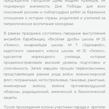
председатель городской Думы Андрей Кузнецов, он
подчеркнул значимость Дня Победы для всех
поколений россиян и поблагодарил ребят за бережное
отношение к истории страны, родителей и учителей за
патриотическое воспитание молодёжи.
В рамках праздника состоялись парадные выступления
ансамбля барабанщиц «Весёлая дробь» школы №25
«Гелиос», юнармейцев школы №7 «Эдельвейс»,
кадетского казачьего класса школы №25 «Гелиос»,
курсантов мореходного училища, которые
продемонстрировали высокий уровень подготовки и
сплочённость. Затем маршем прошли первоклассники,
представляющие разные рода войск: военно-морской
флот, пограничные, мотострелковые, танковые, ракетные,
инженерные войска, войска противовоздушной
обороны, радиационной, химической и биологической
защиты.
После прохождения колонн участники парада и зрители