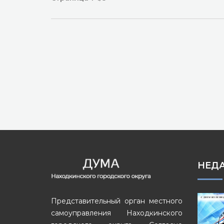
НЕД
Представительный орган местного
самоуправления Находкинского