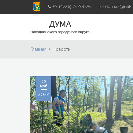
+7 (4236) 74-79-26
duma2@nakho
Главная
Новости
30
МАЙ
2024