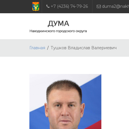
+7 (4236) 74-79-26
duma2@nakho
Главная
Тушков Владислав Валериевич