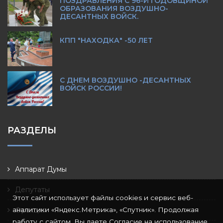
ПОЗДРАВЛЕНИЯ С 96-Й ГОДОВЩИНОЙ
ОБРАЗОВАНИЯ ВОЗДУШНО-
ДЕСАНТНЫХ ВОЙСК.
КПП "НАХОДКА" -50 ЛЕТ
С ДНЕМ ВОЗДУШНО -ДЕСАНТНЫХ
ВОЙСК РОССИИ!
РАЗДЕЛЫ
Аппарат Думы
Депутаты
Этот сайт использует файлы cookies и сервис веб-
аналитики «Яндекс.Метрика», «Спутник». Продолжая
Фракции
работу с сайтом, Вы даете Согласие на использование