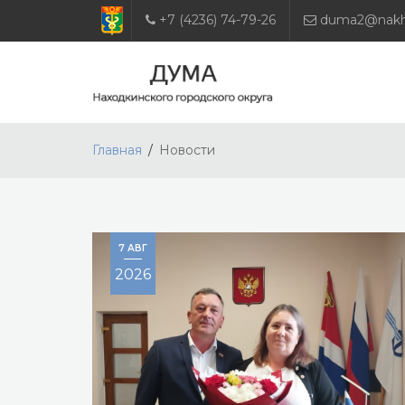
+7 (4236) 74-79-26
duma2@nakho
Главная
Новости
7 АВГ
2026