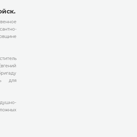
ойск.
твенное
сантно-
овщине
ститель
Евгений
ригаду
щь для
здушно-
сложных