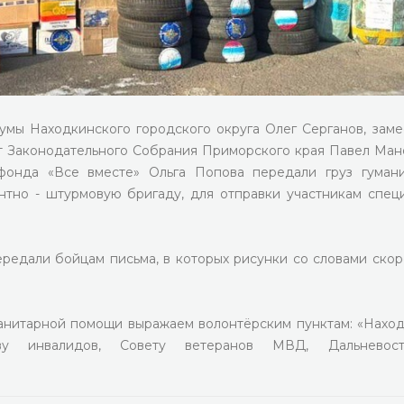
мы Находкинского городского округа Олег Серганов, заме
т Законодательного Собрания Приморского края Павел Ман
фонда «Все вместе» Ольга Попова передали груз гуман
тно - штурмовую бригаду, для отправки участникам спец
редали бойцам письма, в которых рисунки со словами ско
анитарной помощи выражаем волонтёрским пунктам: «Находк
ву инвалидов, Совету ветеранов МВД, Дальневост