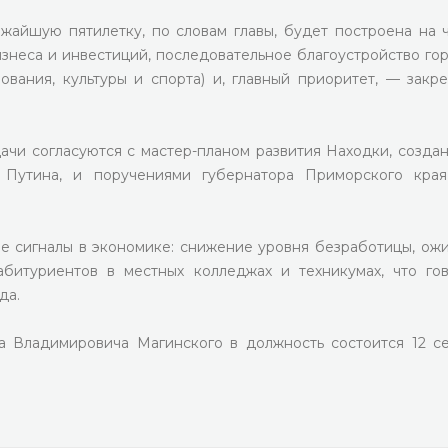
ижайшую пятилетку, по словам главы, будет построена на 
изнеса и инвестиций, последовательное благоустройство го
вания, культуры и спорта) и, главный приоритет, — закр
дачи согласуются с мастер-планом развития Находки, созда
Путина, и поручениями губернатора Приморского края
ые сигналы в экономике: снижение уровня безработицы, ож
абитуриентов в местных колледжах и техникумах, что го
да.
а Владимировича Магинского в должность состоится 12 с