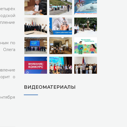
четырёх
родской
епление
нным по
 Олега
ивление
ворит о
ВИДЕОМАТЕРИАЛЫ
ентября