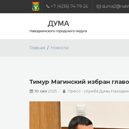
+7 (4236) 74-79-26
duma2@nakho
Главная
Новости
Тимур Магинский избран главо
10 сен
2025
Пресс - служба Думы Находкин