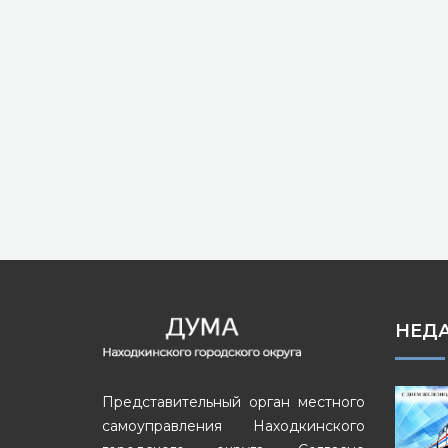
НЕД
Представительный орган местного
самоуправления Находкинского