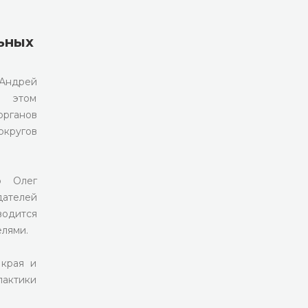
ьных
 Андрей
 этом
рганов
округов
р Олег
ателей
водится
елями.
 края и
лактики