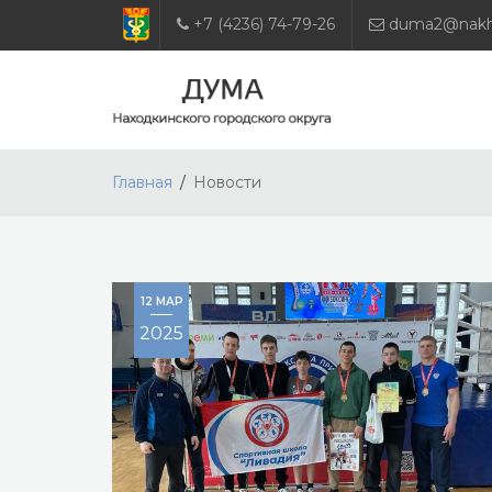
+7 (4236) 74-79-26
duma2@nakho
Главная
Новости
12 МАР
2025