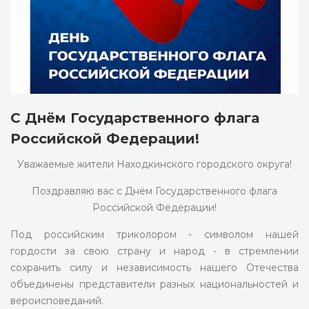
С Днём Государственного флага
Российской Федерации!
Уважаемые жители Находкинского городского округа!
Поздравляю вас с Днём Государственного флага
Российской Федерации!
Под российским триколором - символом нашей
гордости за свою страну и народ - в стремлении
сохранить силу и независимость нашего Отечества
объединены представители разных национальностей и
вероисповеданий.