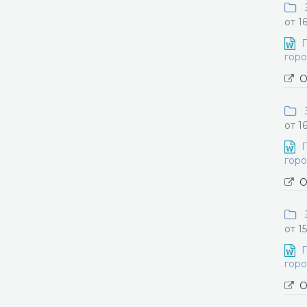
З
от 1
П
горо
О
З
от 1
П
горо
О
З
от 1
П
горо
О