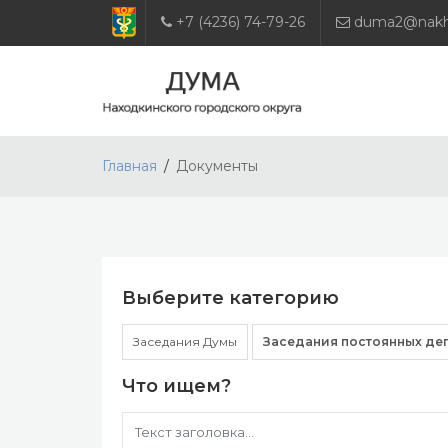
+7 (4236) 74-79-26
duma2@nakho
Главная
Документы
Выберите категорию
Заседания Думы
Заседания постоянных де
Что ищем?