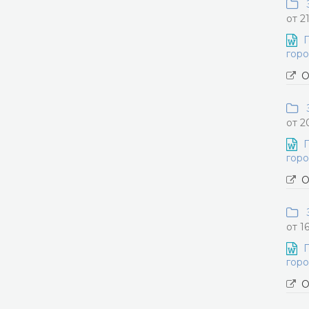
З
от 2
П
горо
О
З
от 2
П
горо
О
З
от 1
П
горо
О