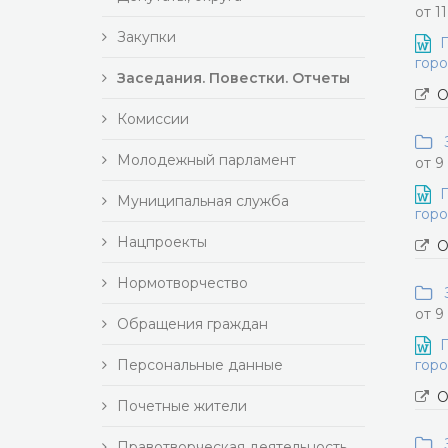
от 1
Закупки
П
горо
Заседания. Повестки. Отчеты
О
Комиссии
З
Молодежный парламент
от 9
П
Муниципальная служба
горо
Нацпроекты
О
Нормотворчество
З
от 9
Обращения граждан
П
Персональные данные
горо
О
Почетные жители
З
Правотворческая деятельность