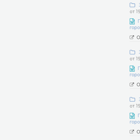
З
от 1
П
горо
О
З
от 1
П
горо
О
З
от 1
П
горо
О