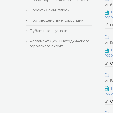
от 9
Проект «Семья плюс»
П
горо
Противодействие коррупции
О
Публичные слушания
З
Регламент Думы Находкинского
от 1
городского округа
П
горо
О
З
от 1
П
горо
О