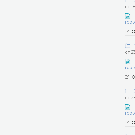
З
от 1
П
горо
О
З
от 2
П
горо
О
З
от 2
П
горо
О