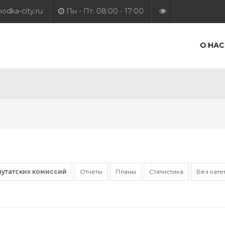
dka-city.ru
Пн - Пт: 08:00 - 17:00
О НАС
путатских комиссий
Отчеты
Планы
Статистика
Без кат