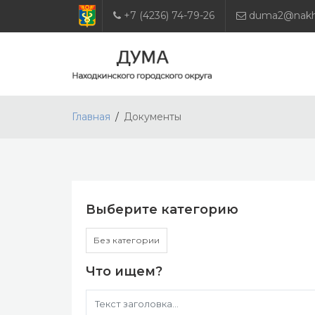
+7 (4236) 74-79-26
duma2@nakho
Главная
Документы
Выберите категорию
Без категории
Что ищем?