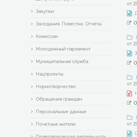
от 2
Закупки
Д
О
Заседания. Повестки. Отчеты
Комиссии
П
от 2
Молодежный парламент
З
Муниципальная служба
О
Нацпроекты
П
от 2
Нормотворчество
Н
Обращения граждан
О
Персональные данные
П
от 2
Почетные жители
Правотворческая деятельность