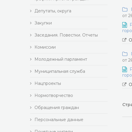
П
Депутаты, округа
от 2
Закупки
Р
горо
Заседания. Повестки. Отчеты
О
Комиссии
П
Молодежный парламент
от 2
Р
Муниципальная служба
горо
Нацпроекты
О
Нормотворчество
Стра
Обращения граждан
Персональные данные
Почетные жители