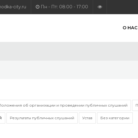
dka-city.ru
Пн - Пт: 08:00 - 17:00
О НАС
Положения об организации и проведении публичных слушаний
П
й
Результаты публичных слушаний
Устав
Без категории