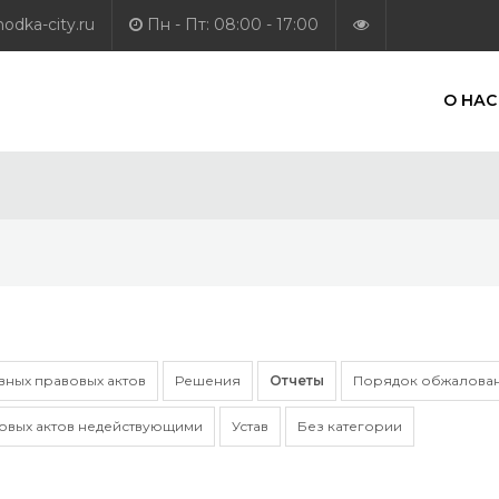
dka-city.ru
Пн - Пт: 08:00 - 17:00
О НАС
ных правовых актов
Решения
Отчеты
Порядок обжалован
овых актов недействующими
Устав
Без категории