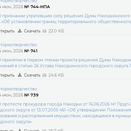
ормотворчество
4 июн, 2026
№ 744-НПА
 признании утратившим силу решения Думы Находкинского г
«Об установлении границ территориального общественног
ткрыть
Скачать
22.0 КБ
ормотворчество
4 июн, 2026
№ 741
 принятии в первом чтении проекта решения Думы Находкин
нений в статью 26 Устава Находкинского городского округа
ткрыть
Скачать
24.6 КБ
ормотворчество
4 июн, 2026
№ 739
 протесте прокурора города Находки от 16.06.2026 № Прдп
дского округа от 13.07.2005 461 «Об утверждении Положения
зования и распоряжения имуществом, находящимся в муниц
дского округа»