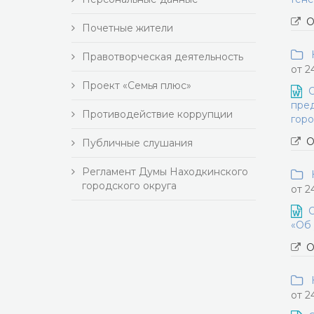
О
Почетные жители
Н
Правотворческая деятельность
от 2
Проект «Семья плюс»
О
пред
Противодействие коррупции
горо
О
Публичные слушания
Регламент Думы Находкинского
Н
городского округа
от 2
О
«Об 
О
Н
от 2