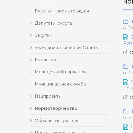
НО
Графики приема граждан
Н
Депутаты, округа
от 2
Закупки
О
Регл
Заседания. Повестки. Отчеты
О
Комиссии
Н
Молодежный парламент
от 2
О
Муниципальная служба
Прав
Нацпроекты
О
Нормотворчество
Н
от 2
Обращения граждан
О
Персональные данные
Гене