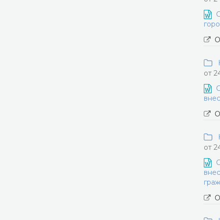
О
горо
О
Н
от 2
О
внес
О
Н
от 2
О
внес
граж
О