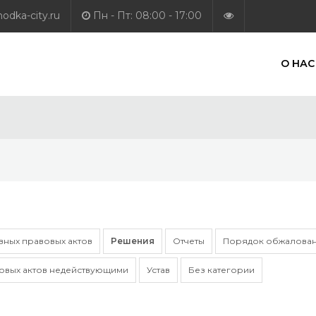
dka-city.ru
Пн - Пт: 08:00 - 17:00
О НАС
ных правовых актов
Решения
Отчеты
Порядок обжалован
овых актов недействующими
Устав
Без категории