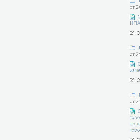
Н
от 2
О
НПА 
О
Н
от 2
О
изме
О
Н
от 2
О
горо
поль
горо