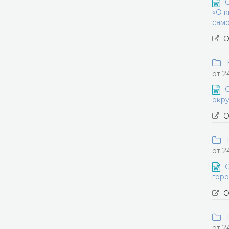
О
«О к
само
О
Н
от 2
О
окру
О
Н
от 2
О
горо
О
Н
от 2