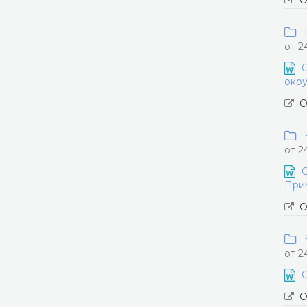
О
Н
от 2
О
окру
О
Н
от 2
О
Прим
О
Н
от 2
О
О