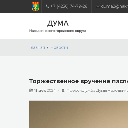
+7 (4236) 74-79-26
duma2@nakho
Главная
Новости
Торжественное вручение пасп
11 дек
2024
Пресс-служба Думы Находкинс