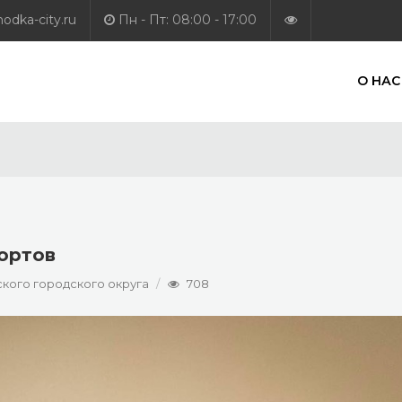
dka-city.ru
Пн - Пт: 08:00 - 17:00
О НАС
ортов
кого городского округа
708