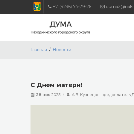
+7 (4236) 74-79-26
duma2@nakho
Главная
Новости
С Днем матери!
28 ноя
2025
А.В. Кузнецов, председатель