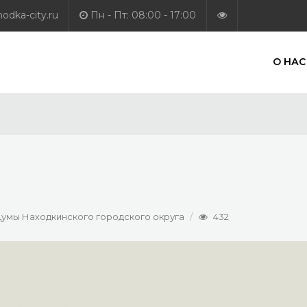
dka-city.ru
Пн - Пт: 08:00 - 17:00
О НАС
 Думы Находкинского городского округа
432