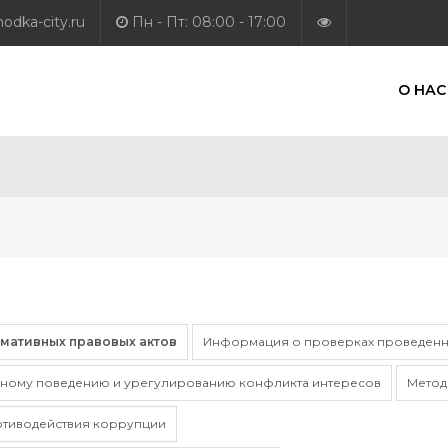
dka-city.ru
Пн - Пт: 08:00 - 17:00
О НАС
рмативных правовых актов
Информация о проверках проведенн
ному поведению и урегулированию конфликта интересов
Метод
отиводействия коррупции