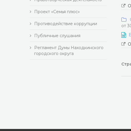
О
Проект «Семья плюс»
О
Противодействие коррупции
от 3
Е
Публичные слушания
О
Регламент Думы Находкинского
городского округа
Стра