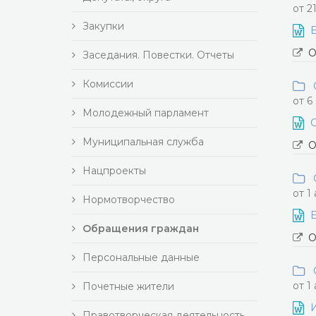
от 2
Закупки
Е
О
Заседания. Повестки. Отчеты
Комиссии
О
от 6
Молодежный парламент
О
Муниципальная служба
О
Нацпроекты
О
от 1 
Нормотворчество
Е
Обращения граждан
О
Персональные данные
О
от 1 
Почетные жители
И
Правотворческая деятельность