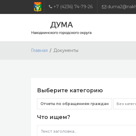
+7 (4236) 74-79-26
duma2@nakho
Главная
Документы
Выберите категорию
Отчеты по обращениям граждан
Без кате
Что ищем?