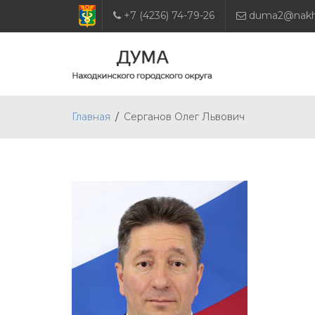
+7 (4236) 74-79-26
duma2@nakho
Главная
Серганов Олег Львович